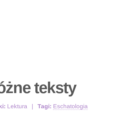
óżne teksty
ki:
Lektura
Tagi:
Eschatologia