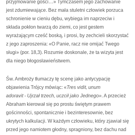
przyjmowanie gości…» Tymczasem jego zachowanie
jest zdumiewające. Bez mała stuletni człowiek porzuca
schronienie w cieniu dębu, wybiega im naprzeciw i
składa pokłon twarzą do ziemi, co jest gestem
wyrażającym cześć boską, i prosi, by zechcieli skorzystać
z jego zaproszenia: «O Panie, racz nie omijać Twego
sługi» (por. 18,3). Rozumie doskonale, że ta wizyta jest
dla niego błogosławieństwem.
Św. Ambroży tłumaczy tę scenę jako antycypację
objawienia Trójcy mówiąc: «
Tres vidit, unum
adoravit
‑
Ujrzał trzech, uczcił jako Jednego»
. A przecież
Abraham kierował się po prostu świętym prawem
gościnności, spontanicznie i bezinteresownie, bez
ukrytych kalkulacji. W każdym człowieku, który zjawiał się
przed jego namiotem głodny, spragniony, bez dachu nad