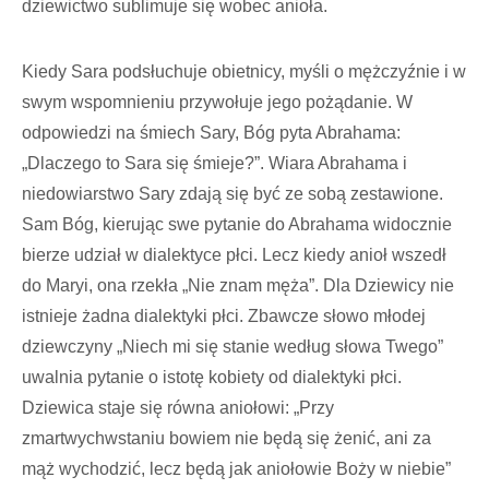
dziewictwo sublimuje się wobec anioła.
Kiedy Sara podsłuchuje obietnicy, myśli o mężczyźnie i w
swym wspomnieniu przywołuje jego pożądanie. W
odpowiedzi na śmiech Sary, Bóg pyta Abrahama:
„Dlaczego to Sara się śmieje?”. Wiara Abrahama i
niedowiarstwo Sary zdają się być ze sobą zestawione.
Sam Bóg, kierując swe pytanie do Abrahama widocznie
bierze udział w dialektyce płci. Lecz kiedy anioł wszedł
do Maryi, ona rzekła „Nie znam męża”. Dla Dziewicy nie
istnieje żadna dialektyki płci. Zbawcze słowo młodej
dziewczyny „Niech mi się stanie według słowa Twego”
uwalnia pytanie o istotę kobiety od dialektyki płci.
Dziewica staje się równa aniołowi: „Przy
zmartwychwstaniu bowiem nie będą się żenić, ani za
mąż wychodzić, lecz będą jak aniołowie Boży w niebie”