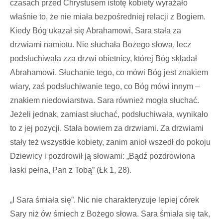
czasach przed Chrystusem istotę kobiety wyrażało
właśnie to, że nie miała bezpośredniej relacji z Bogiem.
Kiedy Bóg ukazał się Abrahamowi, Sara stała za
drzwiami namiotu. Nie słuchała Bożego słowa, lecz
podsłuchiwała zza drzwi obietnicy, której Bóg składał
Abrahamowi. Słuchanie tego, co mówi Bóg jest znakiem
wiary, zaś podsłuchiwanie tego, co Bóg mówi innym –
znakiem niedowiarstwa. Sara również mogła słuchać.
Jeżeli jednak, zamiast słuchać, podsłuchiwała, wynikało
to z jej pozycji. Stała bowiem za drzwiami. Za drzwiami
stały też wszystkie kobiety, zanim anioł wszedł do pokoju
Dziewicy i pozdrowił ją słowami: „Bądź pozdrowiona
łaski pełna, Pan z Tobą” (Łk 1, 28).
„I Sara śmiała się”. Nic nie charakteryzuje lepiej córek
Sary niż ów śmiech z Bożego słowa. Sara śmiała się tak,