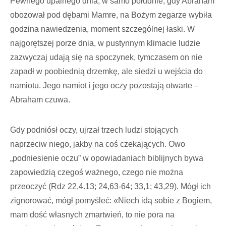
Pewnego upalnego dnia, w samo południe, gdy Abraham
obozował pod dębami Mamre, na Bożym zegarze wybiła
godzina nawiedzenia, moment szczególnej łaski. W
najgorętszej porze dnia, w pustynnym klimacie ludzie
zazwyczaj udają się na spoczynek, tymczasem on nie
zapadł w poobiednią drzemkę, ale siedzi u wejścia do
namiotu. Jego namiot i jego oczy pozostają otwarte –
Abraham czuwa.
Gdy podniósł oczy, ujrzał trzech ludzi stojących
naprzeciw niego, jakby na coś czekających. Owo
„podniesienie oczu” w opowiadaniach biblijnych bywa
zapowiedzią czegoś ważnego, czego nie można
przeoczyć (Rdz 22,4.13; 24,63-64; 33,1; 43,29). Mógł ich
zignorować, mógł pomyśleć: «Niech idą sobie z Bogiem,
mam dość własnych zmartwień, to nie pora na