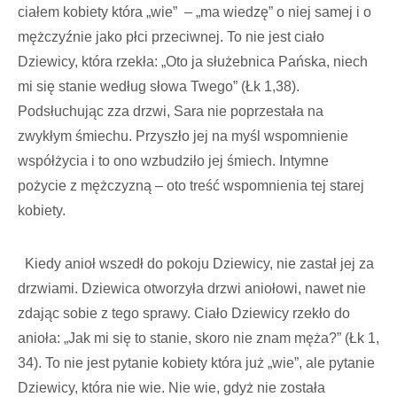
ciałem kobiety która „wie” – „ma wiedzę” o niej samej i o
mężczyźnie jako płci przeciwnej. To nie jest ciało
Dziewicy, która rzekła: „Oto ja służebnica Pańska, niech
mi się stanie według słowa Twego” (Łk 1,38).
Podsłuchując zza drzwi, Sara nie poprzestała na
zwykłym śmiechu. Przyszło jej na myśl wspomnienie
współżycia i to ono wzbudziło jej śmiech. Intymne
pożycie z mężczyzną – oto treść wspomnienia tej starej
kobiety.
Kiedy anioł wszedł do pokoju Dziewicy, nie zastał jej za
drzwiami. Dziewica otworzyła drzwi aniołowi, nawet nie
zdając sobie z tego sprawy. Ciało Dziewicy rzekło do
anioła: „Jak mi się to stanie, skoro nie znam męża?” (Łk 1,
34). To nie jest pytanie kobiety która już „wie”, ale pytanie
Dziewicy, która nie wie. Nie wie, gdyż nie została