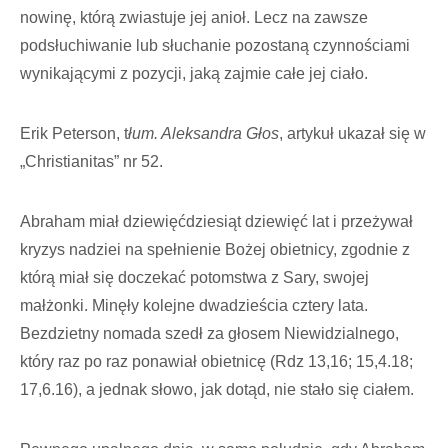
nowinę, którą zwiastuje jej anioł. Lecz na zawsze
podsłuchiwanie lub słuchanie pozostaną czynnościami
wynikającymi z pozycji, jaką zajmie całe jej ciało.
Erik Peterson, t
łum. Aleksandra Głos
, artykuł ukazał się w
„Christianitas” nr 52.
Abraham miał dziewięćdziesiąt dziewięć lat i przeżywał
kryzys nadziei na spełnienie Bożej obietnicy, zgodnie z
którą miał się doczekać potomstwa z Sary, swojej
małżonki. Minęły kolejne dwadzieścia cztery lata.
Bezdzietny nomada szedł za głosem Niewidzialnego,
który raz po raz ponawiał obietnicę (Rdz 13,16; 15,4.18;
17,6.16), a jednak słowo, jak dotąd, nie stało się ciałem.