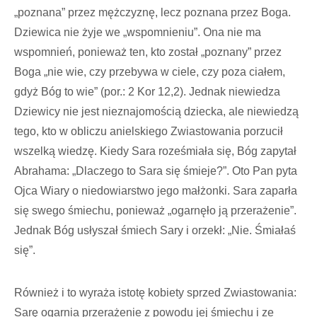
„poznana” przez mężczyznę, lecz poznana przez Boga.
Dziewica nie żyje we „wspomnieniu”. Ona nie ma
wspomnień, ponieważ ten, kto został „poznany” przez
Boga „nie wie, czy przebywa w ciele, czy poza ciałem,
gdyż Bóg to wie” (por.: 2 Kor 12,2). Jednak niewiedza
Dziewicy nie jest nieznajomością dziecka, ale niewiedzą
tego, kto w obliczu anielskiego Zwiastowania porzucił
wszelką wiedzę. Kiedy Sara roześmiała się, Bóg zapytał
Abrahama: „Dlaczego to Sara się śmieje?”. Oto Pan pyta
Ojca Wiary o niedowiarstwo jego małżonki. Sara zaparła
się swego śmiechu, ponieważ „ogarnęło ją przerażenie”.
Jednak Bóg usłyszał śmiech Sary i orzekł: „Nie. Śmiałaś
się”.
Również i to wyraża istotę kobiety sprzed Zwiastowania:
Sarę ogarnia przerażenie z powodu jej śmiechu i ze