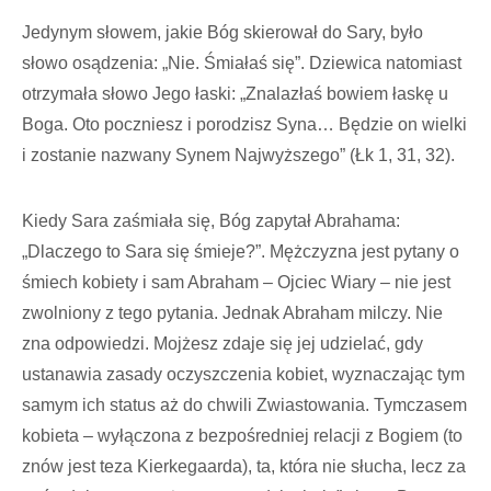
Jedynym słowem, jakie Bóg skierował do Sary, było
słowo osądzenia: „Nie. Śmiałaś się”. Dziewica natomiast
otrzymała słowo Jego łaski: „Znalazłaś bowiem łaskę u
Boga. Oto poczniesz i porodzisz Syna… Będzie on wielki
i zostanie nazwany Synem Najwyższego” (Łk 1, 31, 32).
Kiedy Sara zaśmiała się, Bóg zapytał Abrahama:
„Dlaczego to Sara się śmieje?”. Mężczyzna jest pytany o
śmiech kobiety i sam Abraham – Ojciec Wiary – nie jest
zwolniony z tego pytania. Jednak Abraham milczy. Nie
zna odpowiedzi. Mojżesz zdaje się jej udzielać, gdy
ustanawia zasady oczyszczenia kobiet, wyznaczając tym
samym ich status aż do chwili Zwiastowania. Tymczasem
kobieta – wyłączona z bezpośredniej relacji z Bogiem (to
znów jest teza Kierkegaarda), ta, która nie słucha, lecz za