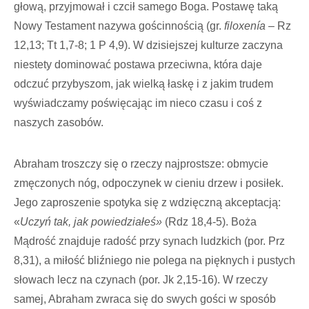
głową, przyjmował i czcił samego Boga. Postawę taką
Nowy Testament nazywa gościnnością (gr.
filoxenía
– Rz
12,13; Tt 1,7-8; 1 P 4,9). W dzisiejszej kulturze zaczyna
niestety dominować postawa przeciwna, która daje
odczuć przybyszom, jak wielką łaskę i z jakim trudem
wyświadczamy poświęcając im nieco czasu i coś z
naszych zasobów.
Abraham troszczy się o rzeczy najprostsze: obmycie
zmęczonych nóg, odpoczynek w cieniu drzew i posiłek.
Jego zaproszenie spotyka się z wdzięczną akceptacją:
«
Uczyń tak, jak powiedziałeś»
(Rdz 18,4-5). Boża
Mądrość znajduje radość przy synach ludzkich (por. Prz
8,31), a miłość bliźniego nie polega na pięknych i pustych
słowach lecz na czynach (por. Jk 2,15-16). W rzeczy
samej, Abraham zwraca się do swych gości w sposób