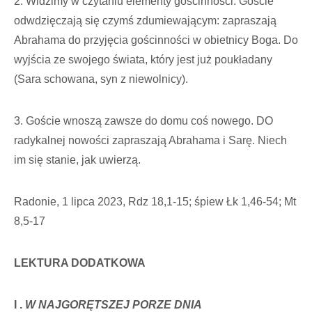
2. Widzimy w czytaniu elementy gościnności. Goście
odwdzięczają się czymś zdumiewającym: zapraszają
Abrahama do przyjęcia gościnności w obietnicy Boga. Do
wyjścia ze swojego świata, który jest już poukładany
(Sara schowana, syn z niewolnicy).
3. Goście wnoszą zawsze do domu coś nowego. DO
radykalnej nowości zapraszają Abrahama i Sarę. Niech
im się stanie, jak uwierzą.
Radonie, 1 lipca 2023, Rdz 18,1-15; śpiew Łk 1,46-54; Mt
8,5-17
LEKTURA DODATKOWA
I .
W NAJGORĘTSZEJ PORZE DNIA