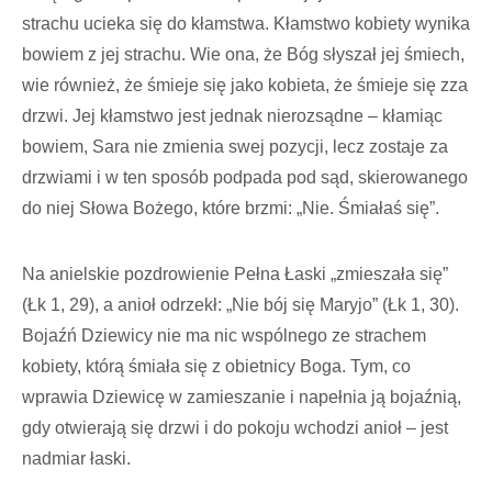
strachu ucieka się do kłamstwa. Kłamstwo kobiety wynika
bowiem z jej strachu. Wie ona, że Bóg słyszał jej śmiech,
wie również, że śmieje się jako kobieta, że śmieje się zza
drzwi. Jej kłamstwo jest jednak nierozsądne – kłamiąc
bowiem, Sara nie zmienia swej pozycji, lecz zostaje za
drzwiami i w ten sposób podpada pod sąd, skierowanego
do niej Słowa Bożego, które brzmi: „Nie. Śmiałaś się”.
Na anielskie pozdrowienie Pełna Łaski „zmieszała się”
(Łk 1, 29), a anioł odrzekł: „Nie bój się Maryjo” (Łk 1, 30).
Bojaźń Dziewicy nie ma nic wspólnego ze strachem
kobiety, którą śmiała się z obietnicy Boga. Tym, co
wprawia Dziewicę w zamieszanie i napełnia ją bojaźnią,
gdy otwierają się drzwi i do pokoju wchodzi anioł – jest
nadmiar łaski.