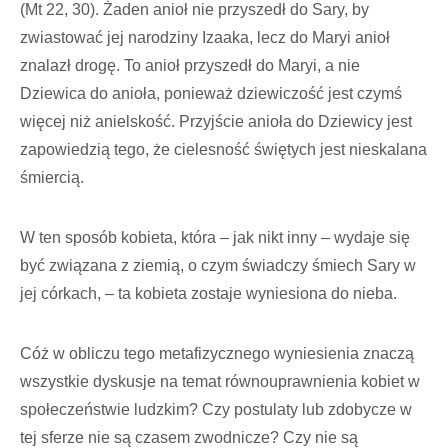
(Mt 22, 30). Żaden anioł nie przyszedł do Sary, by
zwiastować jej narodziny Izaaka, lecz do Maryi anioł
znalazł drogę. To anioł przyszedł do Maryi, a nie
Dziewica do anioła, ponieważ dziewiczość jest czymś
więcej niż anielskość. Przyjście anioła do Dziewicy jest
zapowiedzią tego, że cielesność świętych jest nieskalana
śmiercią.
W ten sposób kobieta, która – jak nikt inny – wydaje się
być związana z ziemią, o czym świadczy śmiech Sary w
jej córkach, – ta kobieta zostaje wyniesiona do nieba.
Cóż w obliczu tego metafizycznego wyniesienia znaczą
wszystkie dyskusje na temat równouprawnienia kobiet w
społeczeństwie ludzkim? Czy postulaty lub zdobycze w
tej sferze nie są czasem zwodnicze? Czy nie są