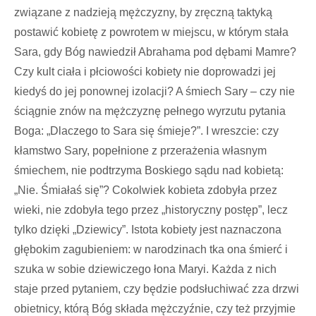
związane z nadzieją mężczyzny, by zręczną taktyką
postawić kobietę z powrotem w miejscu, w którym stała
Sara, gdy Bóg nawiedził Abrahama pod dębami Mamre?
Czy kult ciała i płciowości kobiety nie doprowadzi jej
kiedyś do jej ponownej izolacji? A śmiech Sary – czy nie
ściągnie znów na mężczyznę pełnego wyrzutu pytania
Boga: „Dlaczego to Sara się śmieje?”. I wreszcie: czy
kłamstwo Sary, popełnione z przerażenia własnym
śmiechem, nie podtrzyma Boskiego sądu nad kobietą:
„Nie. Śmiałaś się”? Cokolwiek kobieta zdobyła przez
wieki, nie zdobyła tego przez „historyczny postęp”, lecz
tylko dzięki „Dziewicy”. Istota kobiety jest naznaczona
głębokim zagubieniem: w narodzinach tka ona śmierć i
szuka w sobie dziewiczego łona Maryi. Każda z nich
staje przed pytaniem, czy będzie podsłuchiwać zza drzwi
obietnicy, którą Bóg składa mężczyźnie, czy też przyjmie