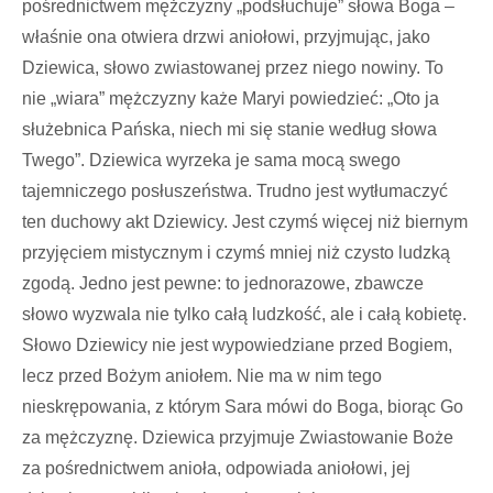
pośrednictwem mężczyzny „podsłuchuje” słowa Boga –
właśnie ona otwiera drzwi aniołowi, przyjmując, jako
Dziewica, słowo zwiastowanej przez niego nowiny. To
nie „wiara” mężczyzny każe Maryi powiedzieć: „Oto ja
służebnica Pańska, niech mi się stanie według słowa
Twego”. Dziewica wyrzeka je sama mocą swego
tajemniczego posłuszeństwa. Trudno jest wytłumaczyć
ten duchowy akt Dziewicy. Jest czymś więcej niż biernym
przyjęciem mistycznym i czymś mniej niż czysto ludzką
zgodą. Jedno jest pewne: to jednorazowe, zbawcze
słowo wyzwala nie tylko całą ludzkość, ale i całą kobietę.
Słowo Dziewicy nie jest wypowiedziane przed Bogiem,
lecz przed Bożym aniołem. Nie ma w nim tego
nieskrępowania, z którym Sara mówi do Boga, biorąc Go
za mężczyznę. Dziewica przyjmuje Zwiastowanie Boże
za pośrednictwem anioła, odpowiada aniołowi, jej