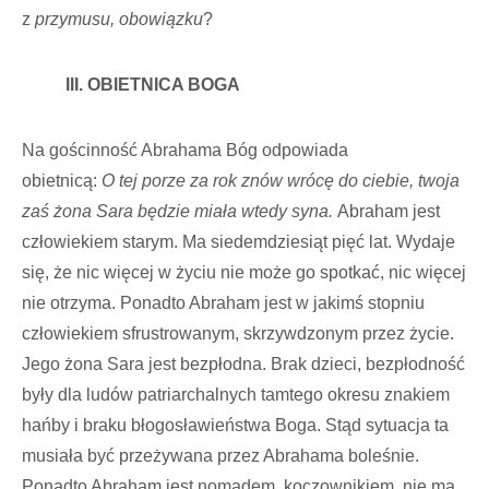
z
przymusu, obowiązku
?
III. OBIETNICA BOGA
Na gościnność Abrahama Bóg odpowiada
obietnicą:
O tej porze za rok znów wrócę do ciebie, twoja
zaś żona Sara będzie miała wtedy syna.
Abraham jest
człowiekiem starym. Ma siedemdziesiąt pięć lat. Wydaje
się, że nic więcej w życiu nie może go spotkać, nic więcej
nie otrzyma. Ponadto Abraham jest w jakimś stopniu
człowiekiem sfrustrowanym, skrzywdzonym przez życie.
Jego żona Sara jest bezpłodna. Brak dzieci, bezpłodność
były dla ludów patriarchalnych tamtego okresu znakiem
hańby i braku błogosławieństwa Boga. Stąd sytuacja ta
musiała być przeżywana przez Abrahama boleśnie.
Ponadto Abraham jest nomadem, koczownikiem, nie ma