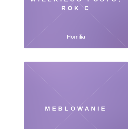
ROK C
Homilia
MEBLOWANIE