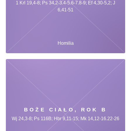
1 Krl 19,4-8; Ps 34,2-3.4-5.6-7.8-9; Ef 4,30-5,2; J
6,41-51
Homilia
BOŻE CIAŁO, ROK B
Wj 24,3-8; Ps 116B; Hbr 9,11-15; Mk 14,12-16.22-26